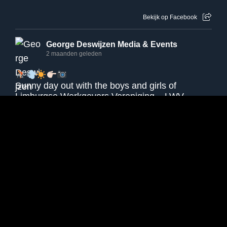
Bekijk op Facebook
George Deswijzen Media & Events
2 maanden geleden
Sunny day out with the boys and girls of
Limburgse Werkgevers Vereniging – LWV .
#vitaliteitsdag
2026.
#lwv
#sunnyride
+
7