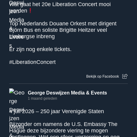
Wat gaat het 20e Liberation Concert mooi
worden
Top Nederlands Douane Orkest met dirigent
Björn Bus en soliste Brigitte Heitzer veel
Limburgse inbreng
Er zijn nog enkele tickets.
#LiberationConcert
Bekijk op Facebook
George Deswijzen Media & Events
1 maand geleden
4 juli 2026 – 250 jaar Verenigde Staten
Bijzonder om namens de U.S. Embassy The
Hague deze bijzondere viering te mogen
vastleggen. Wat een sfeer, verzorging en oog