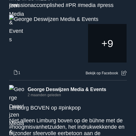
#missionaccomplished
#PR
#media
#press
+
9
1
Bekijk op Facebook
George Deswijzen Media & Events
2 maanden geleden
Limburg BOVEN op
#pinkpop
Niet alleen Limburg boven op de bühne met de
#hoogmisvanhetzuiden
, het indrukwekkende en
bijzonder sfeervolle eerbetoon aan de